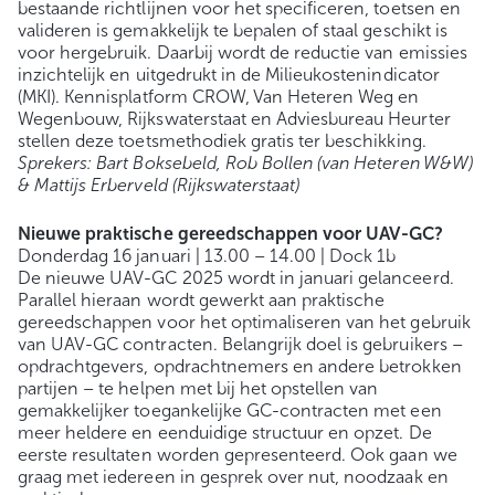
bestaande richtlijnen voor het specificeren, toetsen en
valideren is gemakkelijk te bepalen of staal geschikt is
voor hergebruik. Daarbij wordt de reductie van emissies
inzichtelijk en uitgedrukt in de Milieukostenindicator
(MKI). Kennisplatform CROW, Van Heteren Weg en
Wegenbouw, Rijkswaterstaat en Adviesbureau Heurter
stellen deze toetsmethodiek gratis ter beschikking.
Sprekers: Bart Boksebeld, Rob Bollen (van Heteren W&W)
& Mattijs Erberveld (Rijkswaterstaat)
Nieuwe praktische gereedschappen voor UAV-GC?
Donderdag 16 januari | 13.00 – 14.00 | Dock 1b
De nieuwe UAV-GC 2025 wordt in januari gelanceerd.
Parallel hieraan wordt gewerkt aan praktische
gereedschappen voor het optimaliseren van het gebruik
van UAV-GC contracten. Belangrijk doel is gebruikers –
opdrachtgevers, opdrachtnemers en andere betrokken
partijen – te helpen met bij het opstellen van
gemakkelijker toegankelijke GC-contracten met een
meer heldere en eenduidige structuur en opzet. De
eerste resultaten worden gepresenteerd. Ook gaan we
graag met iedereen in gesprek over nut, noodzaak en