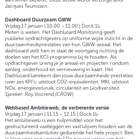
Jacques Teunissen.
Dashboard Duurzaam GWW
Vrijdag 17 januari | 10.00 – 11.00 | Dock 1b
Meten is weten. Het Dashboard Monitoring geeft
publieke opdrachtgevers op uniforme wijze inzicht in de
duurzaamheidsprestaties van hun GWW-areaal. Het
dashboard stelt hen in staat de voortgang richting de
doelen van het KCI-programma bij te houden. Als
opdrachtgever breng je je areaal en projecten rondom
aanleg, onderhoud en vernieuwing in kaart. Het
Dashboard berekent dan jouw duurzaamheids-prestaties
over zes KPI’s: uitstoot CO2-equivalenten, MKI, uitstoot
NOx, energieverbruik, circulariteit en biodiversiteit.
Spreker: Roy Voorend (CROW)
Webbased Ambitieweb, de verbeterde versie
Vrijdag 17 januari | 11.15 – 12.15 | Dock 1b
Het ambitieweb is een hulpmiddel voor het
gestructureerd vastleggen en vast blijven houden van de
duurzaamheidsambities gedurende het hele project. Ben
je klaar voor een upgrade? De nieuwe versie van het