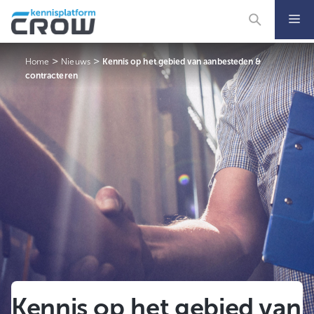
Ga
naar
de
inhoud
>
>
Home
Nieuws
Kennis op het gebied van aanbesteden &
contracteren
Kennis op het gebied van