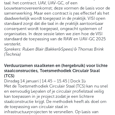
taal: het contract. UAV, UAV-GC, of een
bouwteamovereenkomst; deze vormen de basis voor de
samenwerking. Maar een contract is pas effectief als het
daadwerkelijk wordt toegepast in de praktijk. VISI open
standaard zorgt dat die taal in de praktijk aantoonbaar
consequent wordt toegepast, ongeacht systemen of
organisaties. In deze sessie laten we zien hoe de VISI
standaard de toepassing van de RAW en UAV-GC 2025
versterkt.
Sprekers: Ruben Blair (Bakker&Spees) & Thomas Brink
(Technia)
Verduurzamen staalketen en (hergebruik) voor lichte
staalconstructies, Toetsmethodiek Circulair Staal
(TCS)
Dinsdag 14 januari | 14.45 – 15.45 | Dock 1b
Met de Toetsmethodiek Circulair Staal (TCS) kan nu snel
en eenvoudig bepalen of je circulair profielstaal veilig
kan toepassen in je project zodat je een lichtere
staalconstructie krijgt. De methodiek heeft als doel om
de toepassing van circulair staal in
infrastructuurprojecten te versnellen. Op basis van