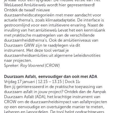
Webbased Ambitieweb wordt hier gepresenteerd!
Ontdek de twaalf nieuwe
duurzaamheidscategorieën met meer aandacht voor
actuele thema’s, zoals klimaatadaptatie. De interface is
gestroomlijnd voor een intuïtievere ervaring. Naast de
invulling van het ambitieweb bevat het een kennisbank
met praktische maatregelen van de verschillende
duurzaamheidsthema’s. Ook de ambitieniveaus van
Duurzaam GWW zijn te raadplegen via dit
instrument. Met deze tool vertaal je
duurzaamheidsambities uit algemene beleidsnotities
naar projecten.
S
preker: Roy Voorend (CROW)
Duurzaam Asfalt, eenvoudiger dan ooit met ADA
Vrijdag 17 januari | 12.15 – 13.15 | Dock 1b
Ben jij geïnteresseerd in de praktische toepassing van
duurzaam asfalt in jouw project? Ontdek dan de Aanpak
Duurzaam Asfalt (ADA), het krachtige instrument van
CROW om de duurzaamheidsimpact van asfaltprojecten
op een eenvoudige en overtuigende manier te meten,
beheren en beoordelen. De tool helpt opdrachtgevers