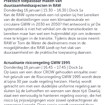
Praktisch toepasbaar maken van
duurzaamheidsaspecten in RAW
Donderdag 16 januari | 15.30 – 16.30 | Dock 1a
Kan de RAW-systematiek een rol spelen bij het bereiken
van de doelstellingen voor een klimaatneutrale en
circulaire GWW in 2030 en 2050? Het antwoord is ja! De
systematiek is niet het vehikel om de transitiedoelen te
bereiken maar kan wel een hulpmiddel zijn om iedereen
mee te krijgen in de transitie. Tijdens deze sessie neemt
RAW’er Tom de Water de deelnemers mee in de
mogelijkheden die RAW biedt op het vlak van
duurzaamheid en de praktische toepassing daarvan.
Actualisatie risicoregeling GWW 1995
Donderdag 16 januari | 16.45 – 17.45 | Dock 1a
Op basis van een door CROW gehouden enquête over
het gebruik van de Risicoregeling GWW 1995 wordt deze
al bijna 30 jaar oude regeling herzien. Hierbij wordt
getracht om met een duidelijke uniforme regeling aan te
sluiten bij de behoeften en wensen van deze tijd. Daarbij
staat een eenvoudig te hanteren regeling voorop, die het
risico bij prijswijzigingen voor zowel opdrachtgever als
aannemer beperkt. Deze sessie wordt verzorgd door