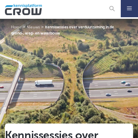
Ga
naar
de
inhoud
>
>
Home
Nieuws
Kennissessies over verduurzaming in de
grond-, weg- en waterbouw
Kennissessies over