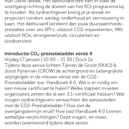
hun GWW-areaal. Het dashboard stelt hen in staat de
voortgang richting de doelen van het KCI-programma bij
te houden. Als opdrachtgever breng je je areaal en
projecten rondom aanleg, onderhoud en vernieuwing in
kaart. Het dashboard berekent dan jouw duurzaamheids-
prestaties over zes KPI’s: uitstoot CO2-equivalenten, MKI,
uitstoot NOx, energieverbruik, circulariteit en
biodiversiteit.
Introductie CO₂-prestatieladder versie 4
Vrijdag 17 januari | 10.00 – 11.30 | Dock 1a
Tijdens deze sessie lichten Tijmen de Groot (SKAO) &
Joost Fijneman (CROW) de achtergrond en belangrijkste
wijzigingen in de nieuwe versie van de CO2-
Prestatieladder toe: Handboek 4.0. Wat is er nodig om
een nieuw certificaat te halen? Welke stappen moeten
organisaties zetten die al een 3.1-certificaat hebben? Wat
mogen opdrachtgevers verwachten die aanbesteden
met de CO2-Prestatieladder? Hoe ziet de
overgangstermijn eruit? Hoe past Handboek 4.0 binnen
wettelijke verplichtingen? Deze vragen, en meer,
worden beantwoord tijdens deze sessie.