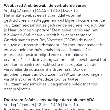
Webbased Ambitieweb, de verbeterde versie
Vrijdag 17 januari | 11.15 – 12.15 | Dock 1b
Het ambitieweb is een hulpmiddel voor het
gestructureerd vastleggen en vast blijven houden van de
duurzaamheidsambities gedurende het hele project. Ben
je klaar voor een upgrade? De nieuwe versie van het
Webbased Ambitieweb wordt hier gepresenteerd!
Ontdek samen met Roy Voorend (CROW) de twaalf
nieuwe duurzaamheidscategorieën met meer aandacht
voor actuele thema’s, zoals klimaatadaptatie. De
interface is gestroomlijnd voor een intuïtievere
ervaring. Naast de invulling van het ambitieweb bevat het
een kennisbank met praktische maatregelen van de
verschillende duurzaamheidsthema’s. Ook de
ambitieniveaus van Duurzaam GWW zijn te raadplegen
via dit instrument. Met deze tool vertaal je
duurzaamheidsambities uit algemene beleidsnotities
naar projecten.
Duurzaam Asfalt, eenvoudiger dan ooit met ADA
Vrijdag 17 januari | 12.15 – 13.15 | Dock 1b
Ben jij geïnteresseerd in de praktische toepassing van