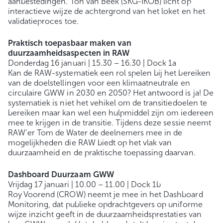
aanbestedingen. Ton van Beek (SKG-IKOB) licht op
interactieve wijze de achtergrond van het loket en het
validatieproces toe.
Praktisch toepasbaar maken van
duurzaamheidsaspecten in RAW
Donderdag 16 januari | 15.30 – 16.30 | Dock 1a
Kan de RAW-systematiek een rol spelen bij het bereiken
van de doelstellingen voor een klimaatneutrale en
circulaire GWW in 2030 en 2050? Het antwoord is ja! De
systematiek is niet het vehikel om de transitiedoelen te
bereiken maar kan wel een hulpmiddel zijn om iedereen
mee te krijgen in de transitie. Tijdens deze sessie neemt
RAW’er Tom de Water de deelnemers mee in de
mogelijkheden die RAW biedt op het vlak van
duurzaamheid en de praktische toepassing daarvan.
Dashboard Duurzaam GWW
Vrijdag 17 januari | 10.00 – 11.00 | Dock 1b
Roy Voorend (CROW) neemt je mee in het Dashboard
Monitoring, dat publieke opdrachtgevers op uniforme
wijze inzicht geeft in de duurzaamheidsprestaties van