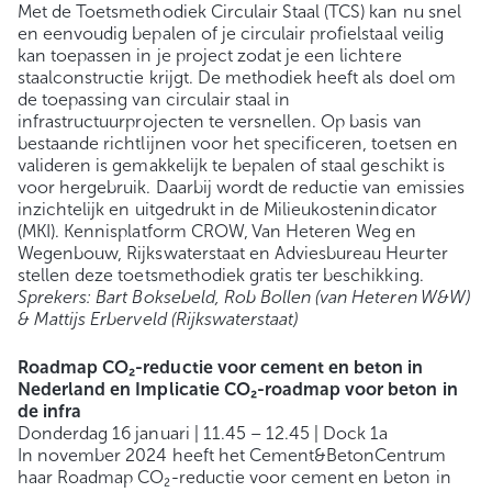
Met de Toetsmethodiek Circulair Staal (TCS) kan nu snel
en eenvoudig bepalen of je circulair profielstaal veilig
kan toepassen in je project zodat je een lichtere
staalconstructie krijgt. De methodiek heeft als doel om
de toepassing van circulair staal in
infrastructuurprojecten te versnellen. Op basis van
bestaande richtlijnen voor het specificeren, toetsen en
valideren is gemakkelijk te bepalen of staal geschikt is
voor hergebruik. Daarbij wordt de reductie van emissies
inzichtelijk en uitgedrukt in de Milieukostenindicator
(MKI). Kennisplatform CROW, Van Heteren Weg en
Wegenbouw, Rijkswaterstaat en Adviesbureau Heurter
stellen deze toetsmethodiek gratis ter beschikking.
Sprekers: Bart Boksebeld, Rob Bollen (van Heteren W&W)
& Mattijs Erberveld (Rijkswaterstaat)
Roadmap CO₂-reductie voor cement en beton in
Nederland en Implicatie CO₂-roadmap voor beton in
de infra
Donderdag 16 januari | 11.45 – 12.45 | Dock 1a
In november 2024 heeft het Cement&BetonCentrum
haar Roadmap CO₂-reductie voor cement en beton in