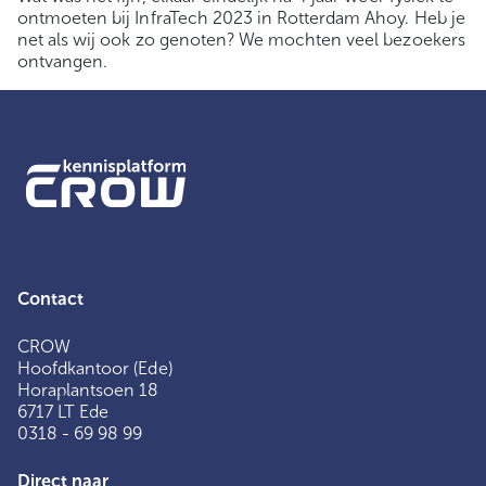
ontmoeten bij InfraTech 2023 in Rotterdam Ahoy. Heb je
net als wij ook zo genoten? We mochten veel bezoekers
ontvangen.
Contact
CROW
Hoofdkantoor (Ede)
Horaplantsoen 18
6717 LT Ede
0318 - 69 98 99
Direct naar