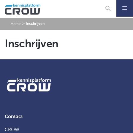
Ga
naar
de
inhoud
>
Home
Inschrijven
Inschrijven
Contact
CROW