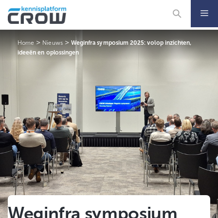
Ga
naar
de
inhoud
>
>
Home
Nieuws
Weginfra symposium 2025: volop inzichten,
ideeën en oplossingen
Weginfra symposium