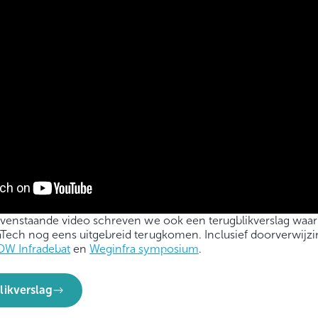
ovenstaande video schreven we ook een terugblikverslag waari
Tech nog eens uitgebreid terugkomen. Inclusief doorverwijzi
W Infradebat
en
Weginfra symposium
.
likverslag