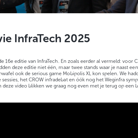
ie InfraTech 2025
 de 16e editie van InfraTech. En zoals eerder al vermeld: voor
dden deze editie niet één, maar twee stands waar je naast een
pwafel ook de serious game Mobipolis XL kon spelen. We had
e sessies, het CROW infradebat en óók nog het Weginfra sym
 deze video blikken we graag nog even met je terug op een b