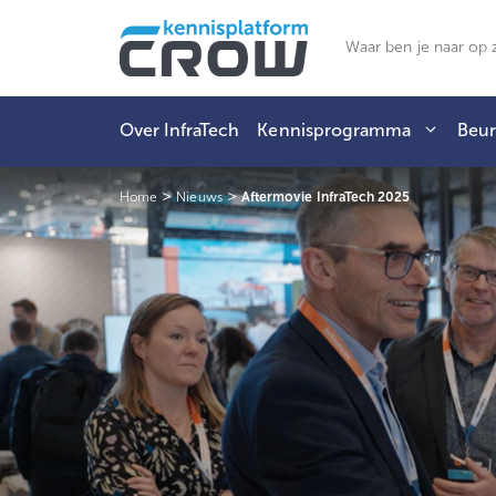
Ga
naar
Zoeken
de
inhoud
Over InfraTech
Kennisprogramma
Beur
>
>
Home
Nieuws
Aftermovie InfraTech 2025