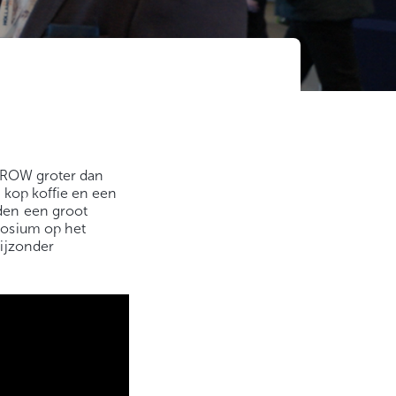
 CROW groter dan
 kop koffie en een
den een groot
posium op het
ijzonder