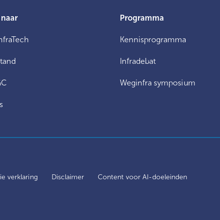
 naar
Programma
nfraTech
Kennisprogramma
stand
Infradebat
GC
Weginfra symposium
s
e verklaring
Disclaimer
Content voor AI-doeleinden